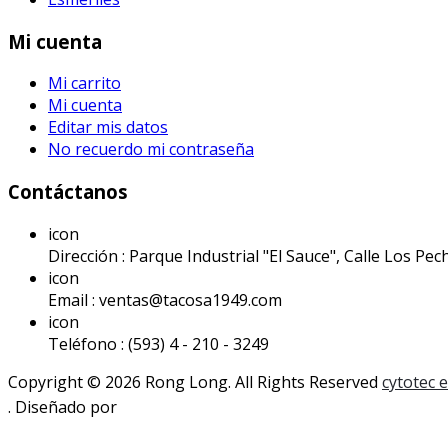
Mi cuenta
Mi carrito
Mi cuenta
Editar mis datos
No recuerdo mi contraseña
Contáctanos
icon
Dirección : Parque Industrial "El Sauce", Calle Los Pech
icon
Email : ventas@tacosa1949.com
icon
Teléfono : (593) 4 - 210 - 3249
Copyright © 2026 Rong Long. All Rights Reserved
cytotec 
. Diseñado por