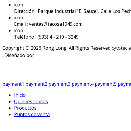
icon
Dirección : Parque Industrial "El Sauce", Calle Los Pech
icon
Email : ventas@tacosa1949.com
icon
Teléfono : (593) 4 - 210 - 3249
Copyright © 2026 Rong Long. All Rights Reserved
cytotec 
. Diseñado por
payment1
payment2
payment3
payment4
payment5
paym
Inicio
Quiénes somos
Productos
Puntos de venta