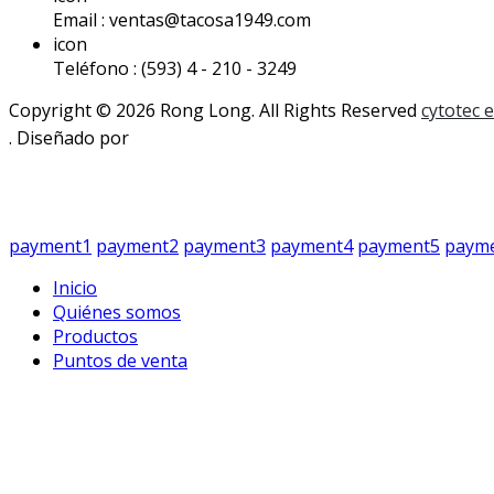
Email : ventas@tacosa1949.com
icon
Teléfono : (593) 4 - 210 - 3249
Copyright © 2026 Rong Long. All Rights Reserved
cytotec 
. Diseñado por
payment1
payment2
payment3
payment4
payment5
paym
Inicio
Quiénes somos
Productos
Puntos de venta