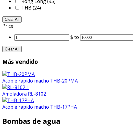
Rong Long
(95)
THB
(24)
Clear All
Price
$
to
Clear All
Más vendido
Acople rápido macho THB-20PMA
Amoladora RL-8102
Acople rápido macho THB-17PHA
Bombas de agua