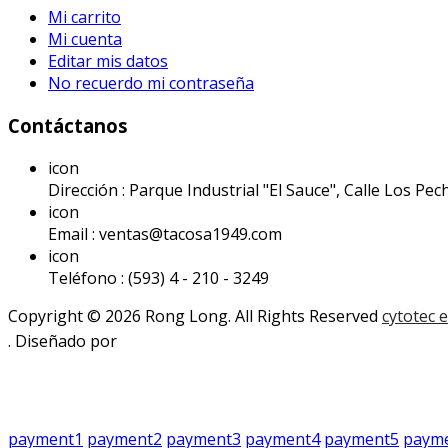
Mi carrito
Mi cuenta
Editar mis datos
No recuerdo mi contraseña
Contáctanos
icon
Dirección : Parque Industrial "El Sauce", Calle Los Pech
icon
Email : ventas@tacosa1949.com
icon
Teléfono : (593) 4 - 210 - 3249
Copyright © 2026 Rong Long. All Rights Reserved
cytotec 
. Diseñado por
payment1
payment2
payment3
payment4
payment5
paym